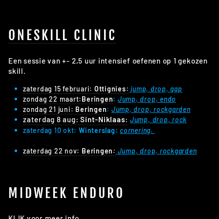
ONESKILL CLINIC
Een sessie van +- 2,5 uur intensief oefenen op 1 gekozen
skill.
zaterdag 15 februari:
Ottignies
:
jump, drop, gap
zondag 22 maart:
Beringen
:
Jump, drop, endo
zondag 21 juni:
Beringen
:
Jump, drop, rockgarden
zaterdag 8 aug:
Sint-Niklaas
:
Jump, drop, rock
zaterdag 10 okt:
Winterslag:
cornering.
(info@mtbclinics.be)
zaterdag 22 nov:
Beringen
:
Jump, drop, rockgarden
MIDWEEK ENDURO
KLIK voor meer info