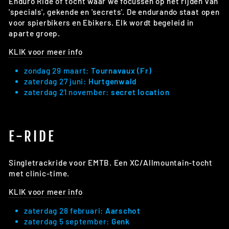
Enduro Ride of tocht waar we focussen op het rijden van
'specials', gekende en 'secrets'. De endurando staat open
voor spierbikers en Ebikers. Elk wordt begeleid in
aparte groep.
KLIK voor meer info
zondag 29 maart:
Tournavaux (Fr)
zaterdag 27 juni:
Hurtgenwald
zaterdag 21 november:
secret location
E-RIDE
Singletrackride voor EMTB. Een XC/Allmountain-tocht
met clinic-time.
KLIK voor meer info
zaterdag 28 februari:
Aarschot
zaterdag 5 september:
Genk