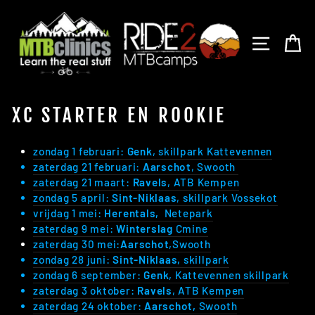
Skip
to
content
SITE N
C
XC STARTER EN ROOKIE
zondag 1 februari:
Genk
, skillpark Kattevennen
zaterdag 21 februari:
Aarschot
, Swooth
zaterdag 21 maart:
Ravels
, ATB Kempen
zondag 5 april:
Sint-Niklaas
, skillpark Vossekot
vrijdag 1 mei:
Herentals,
Netepark
zaterdag 9 mei:
Winterslag
Cmine
zaterdag 30 mei:
Aarschot
,Swooth
zondag 28 juni:
Sint-Niklaas,
skillpark
zondag 6 september:
Genk
, Kattevennen skillpark
zaterdag 3 oktober:
Ravels
, ATB Kempen
zaterdag 24 oktober:
Aarschot,
Swooth