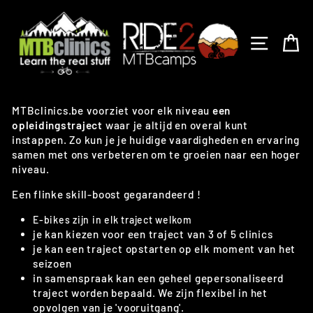
Skip
to
content
SITE N
C
MTBclinics.be voorziet voor elk niveau
een
opleidingstraject
waar je altijd en overal kunt
instappen. Zo kun je je huidige vaardigheden en ervaring
samen met ons verbeteren om te groeien naar een hoger
niveau.
Een flinke skill-boost gegarandeerd !
E-bikes zijn in elk traject welkom
je kan kiezen voor een traject van 3 of 5 clinics
je kan een traject opstarten op elk moment van het
seizoen
in samenspraak kan een geheel gepersonaliseerd
traject worden bepaald. We zijn flexibel in het
opvolgen van je 'vooruitgang'.