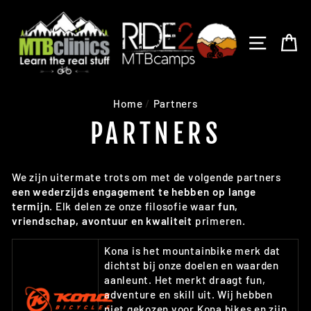
Skip
to
content
SITE N
C
Home
/
Partners
PARTNERS
We zijn uitermate trots om met de volgende partners
een wederzijds engagement te hebben op lange
termijn.
Elk delen ze onze filosofie waar
fun,
vriendschap, avontuur en kwaliteit
primeren.
Kona is het mountainbike merk dat
dichtst bij onze doelen en waarden
aanleunt. Het merkt draagt fun,
adventure en skill uit. Wij hebben
niet gekozen voor Kona bikes en zijn